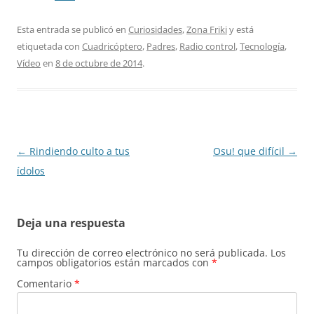
Esta entrada se publicó en
Curiosidades
,
Zona Friki
y está
etiquetada con
Cuadricóptero
,
Padres
,
Radio control
,
Tecnología
,
Vídeo
en
8 de octubre de 2014
.
Navegación
←
Rindiendo culto a tus
Osu! que difícil
→
de
ídolos
entradas
Deja una respuesta
Tu dirección de correo electrónico no será publicada.
Los
campos obligatorios están marcados con
*
Comentario
*