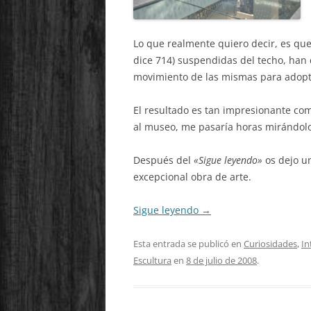
Lo que realmente quiero decir, es que
dice 714) suspendidas del techo, han 
movimiento de las mismas para adopta
El resultado es tan impresionante co
al museo, me pasaría horas mirándolo
Después del
«Sigue leyendo»
os dejo un
excepcional obra de arte.
Sigue leyendo
→
Esta entrada se publicó en
Curiosidades
,
In
Escultura
en
8 de julio de 2008
.