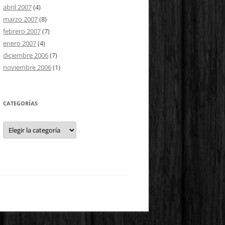
abril 2007
(4)
marzo 2007
(8)
febrero 2007
(7)
enero 2007
(4)
diciembre 2006
(7)
noviembre 2006
(1)
CATEGORÍAS
Categorías