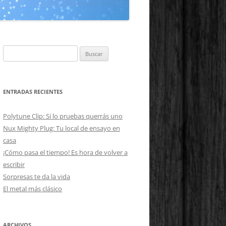
Buscar:
ENTRADAS RECIENTES
Polytune Clip: Si lo pruebas querrás uno
Nux Mighty Plug: Tu local de ensayo en
casa
¡Cómo pasa el tiempo! Es hora de volver a
escribir
Sorpresas te da la vida
El metal más clásico
ARCHIVOS