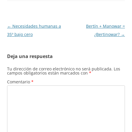
Navegación
←
Necesidades humanas a
Bertín + Manowar =
de
35º bajo cero
¿Bertinowar?
→
entradas
Deja una respuesta
Tu dirección de correo electrónico no será publicada.
Los
campos obligatorios están marcados con
*
Comentario
*