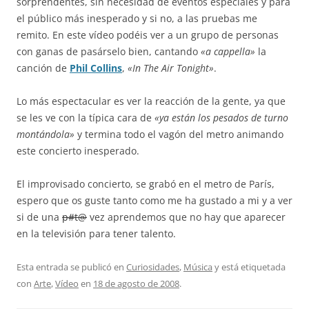
sorprendentes, sin necesidad de eventos especiales y para
el público más inesperado y si no, a las pruebas me
remito. En este vídeo podéis ver a un grupo de personas
con ganas de pasárselo bien, cantando
«a cappella»
la
canción de
Phil Collins
,
«In The Air Tonight»
.
Lo más espectacular es ver la reacción de la gente, ya que
se les ve con la típica cara de
«ya están los pesados de turno
montándola»
y termina todo el vagón del metro animando
este concierto inesperado.
El improvisado concierto, se grabó en el metro de París,
espero que os guste tanto como me ha gustado a mi y a ver
si de una
p#t@
vez aprendemos que no hay que aparecer
en la televisión para tener talento.
Esta entrada se publicó en
Curiosidades
,
Música
y está etiquetada
con
Arte
,
Vídeo
en
18 de agosto de 2008
.