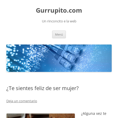
Saltar
al
Gurrupito.com
contenido
Un rinconcito e la web
Menú
¿Te sientes feliz de ser mujer?
Deja un comentario
¿Alguna vez te