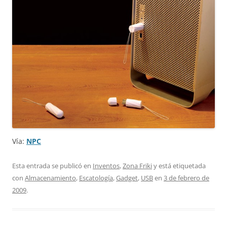
Vía:
NPC
Esta entrada se publicó en
Inventos
,
Zona Friki
y está etiquetada
con
Almacenamiento
,
Escatología
,
Gadget
,
USB
en
3 de febrero de
2009
.