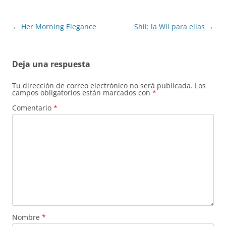
Navegación
←
Her Morning Elegance
Shii: la Wii para ellas
→
de
entradas
Deja una respuesta
Tu dirección de correo electrónico no será publicada.
Los
campos obligatorios están marcados con
*
Comentario
*
Nombre
*