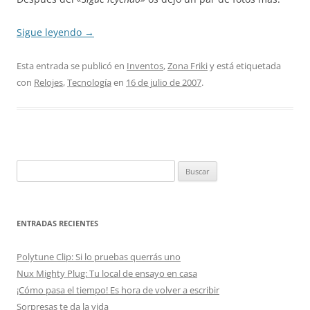
Sigue leyendo
→
Esta entrada se publicó en
Inventos
,
Zona Friki
y está etiquetada
con
Relojes
,
Tecnología
en
16 de julio de 2007
.
Buscar:
ENTRADAS RECIENTES
Polytune Clip: Si lo pruebas querrás uno
Nux Mighty Plug: Tu local de ensayo en casa
¡Cómo pasa el tiempo! Es hora de volver a escribir
Sorpresas te da la vida