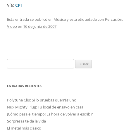
Vía:
CPI
Esta entrada se publicó en
Música
y está etiquetada con
Percusión
,
Vídeo
en
16 de junio de 2007
.
Buscar:
ENTRADAS RECIENTES
Polytune Clip: Si lo pruebas querrás uno
Nux Mighty Plug: Tu local de ensayo en casa
¡Cómo pasa el tiempo! Es hora de volver a escribir
Sorpresas te da la vida
El metal más clásico