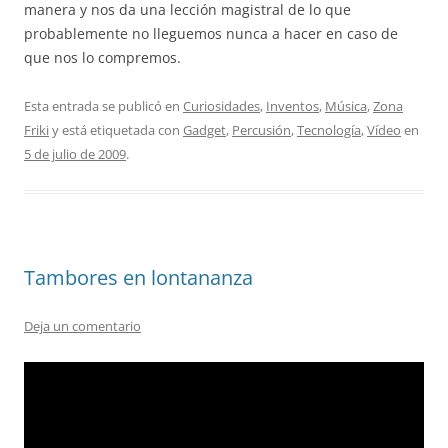
manera y nos da una lección magistral de lo que
probablemente no lleguemos nunca a hacer en caso de
que nos lo compremos.
Esta entrada se publicó en
Curiosidades
,
Inventos
,
Música
,
Zona
Friki
y está etiquetada con
Gadget
,
Percusión
,
Tecnología
,
Vídeo
en
5 de julio de 2009
.
Tambores en lontananza
Deja un comentario