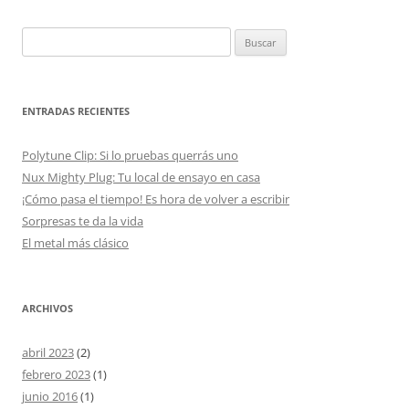
Buscar:
ENTRADAS RECIENTES
Polytune Clip: Si lo pruebas querrás uno
Nux Mighty Plug: Tu local de ensayo en casa
¡Cómo pasa el tiempo! Es hora de volver a escribir
Sorpresas te da la vida
El metal más clásico
ARCHIVOS
abril 2023
(2)
febrero 2023
(1)
junio 2016
(1)