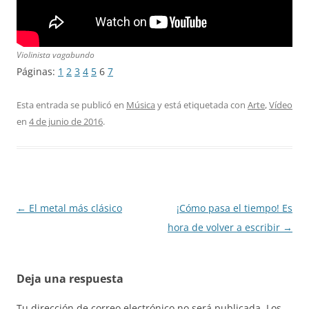
Violinista vagabundo
Páginas:
1
2
3
4
5
6
7
Esta entrada se publicó en
Música
y está etiquetada con
Arte
,
Vídeo
en
4 de junio de 2016
.
Navegación
←
El metal más clásico
¡Cómo pasa el tiempo! Es
de
hora de volver a escribir
→
entradas
Deja una respuesta
Tu dirección de correo electrónico no será publicada.
Los