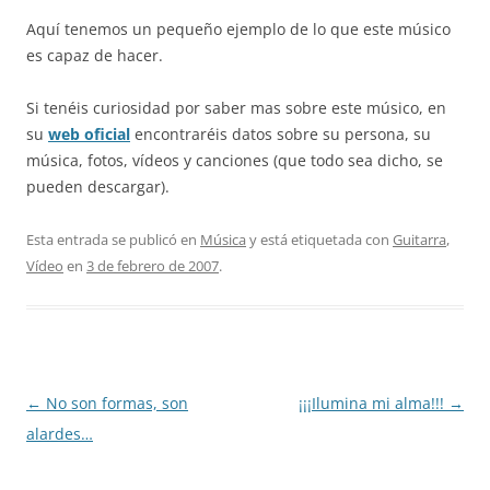
Aquí tenemos un pequeño ejemplo de lo que este músico
es capaz de hacer.
Si tenéis curiosidad por saber mas sobre este músico, en
su
web oficial
encontraréis datos sobre su persona, su
música, fotos, vídeos y canciones (que todo sea dicho, se
pueden descargar).
Esta entrada se publicó en
Música
y está etiquetada con
Guitarra
,
Vídeo
en
3 de febrero de 2007
.
Navegación
←
No son formas, son
¡¡¡Ilumina mi alma!!!
→
de
alardes…
entradas