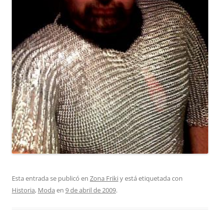
Esta entrada se publicó en
Zona Friki
y está etiquetada con
Historia
,
Moda
en
9 de abril de 2009
.