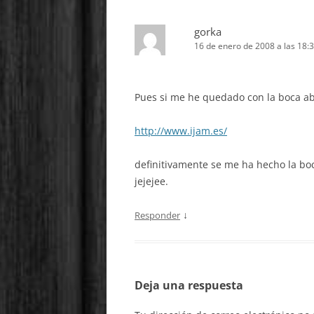
gorka
16 de enero de 2008 a las 18:
Pues si me he quedado con la boca ab
http://www.ijam.es/
definitivamente se me ha hecho la bo
jejejee.
↓
Responder
Deja una respuesta