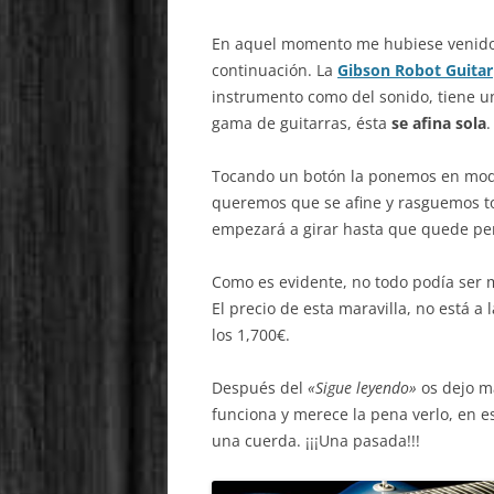
En aquel momento me hubiese venido
continuación. La
Gibson Robot Guitar
instrumento como del sonido, tiene u
gama de guitarras, ésta
se afina sola
.
Tocando un botón la ponemos en modo 
queremos que se afine y rasguemos to
empezará a girar hasta que quede pe
Como es evidente, no todo podía ser m
El precio de esta maravilla, no está a 
los 1,700€.
Después del
«Sigue leyendo»
os dejo má
funciona y merece la pena verlo, en e
una cuerda. ¡¡¡Una pasada!!!