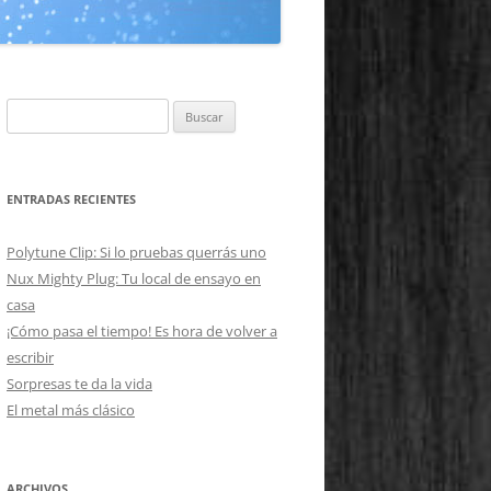
Buscar:
ENTRADAS RECIENTES
Polytune Clip: Si lo pruebas querrás uno
Nux Mighty Plug: Tu local de ensayo en
casa
¡Cómo pasa el tiempo! Es hora de volver a
escribir
Sorpresas te da la vida
El metal más clásico
ARCHIVOS