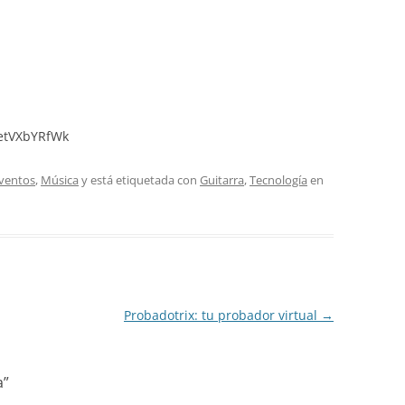
etVXbYRfWk
ventos
,
Música
y está etiquetada con
Guitarra
,
Tecnología
en
Probadotrix: tu probador virtual
→
a
”