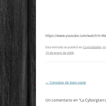
https://www.youtube.com/watch?v=W
Esta entrada se publicó en
Curiosidades
,
In
15 de enero de 2008
.
Navegación
←
Consolas de bajo coste
de
entradas
Un comentario en “
La Cyborgtarr