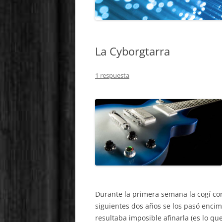
La Cyborgtarra
1 respuesta
Durante la primera semana la cogí co
siguientes dos años se los pasó encim
resultaba imposible afinarla (es lo q