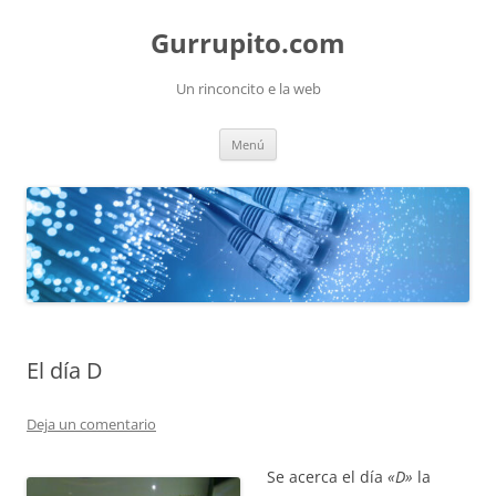
Saltar
al
Gurrupito.com
contenido
Un rinconcito e la web
Menú
El día D
Deja un comentario
Se acerca el día
«D»
la