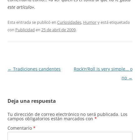
este artículo»
.
Esta entrada se publicó en
Curiosidades
,
Humor
y está etiquetada
con
Publicidad
en
25 de abril de 2009
.
Navegación
←
Tradiciones candentes
Rock’n’Roll is very simple… o
de
no
→
entradas
Deja una respuesta
Tu dirección de correo electrónico no será publicada.
Los
campos obligatorios están marcados con
*
Comentario
*